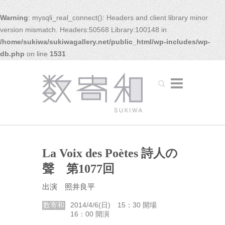
Warning
: mysqli_real_connect(): Headers and client library minor
version mismatch. Headers:50568 Library:100148 in
/home/sukiwa/sukiwagallery.net/public_html/wp-includes/wp-
db.php
on line
1531
Search
La Voix des Poètes 詩人の
聲 第1077回
出演 照井良平
数寄和
2014/4/6(日) 15：30 開場
16：00 開演