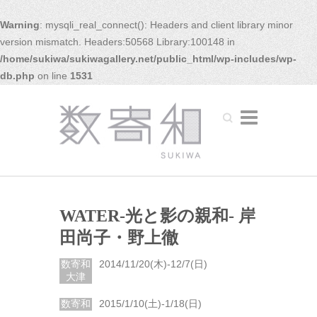
Warning
: mysqli_real_connect(): Headers and client library minor
version mismatch. Headers:50568 Library:100148 in
/home/sukiwa/sukiwagallery.net/public_html/wp-includes/wp-
db.php
on line
1531
Search
WATER-光と影の親和- 岸
田尚子・野上徹
数寄和
2014/11/20(木)-12/7(日)
大津
数寄和
2015/1/10(土)-1/18(日)