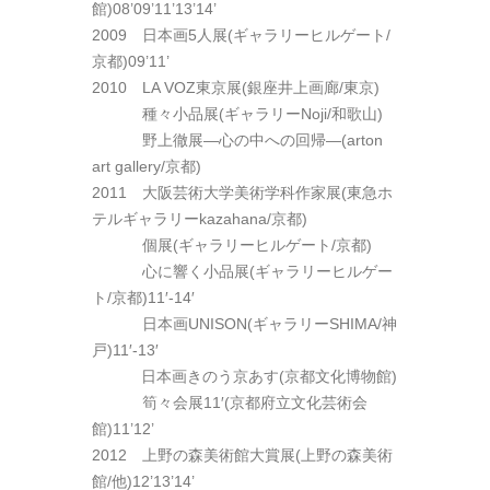
館)08’09’11’13’14’
2009 日本画5人展(ギャラリーヒルゲート/
京都)09’11’
2010 LA VOZ東京展(銀座井上画廊/東京)
2010
種々小品展(ギャラリーNoji/和歌山)
2010
野上徹展―心の中への回帰―(arton
art gallery/京都)
2011 大阪芸術大学美術学科作家展(東急ホ
テルギャラリーkazahana/京都)
2011
個展(ギャラリーヒルゲート/京都)
2011
心に響く小品展(ギャラリーヒルゲー
ト/京都)11′-14′
2011
日本画UNISON(ギャラリーSHIMA/神
戸)11′-13′
2011
日本画きのう京あす(京都文化博物館)
2011
筍々会展11′(京都府立文化芸術会
館)11’12’
2012 上野の森美術館大賞展(上野の森美術
館/他)12’13’14’