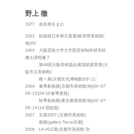
野上 徹
1977 奈良県生まれ
2001 臥龍桜日本画大賞展(岐阜県美術館/
他)05′
2003 大阪芸術大学大学院芸術制作研究科
修士課程修了
2003
第48回大阪美術協会展奨励賞受賞(大
阪市立美術館)
2003
種々展(京都文化博物館)03′-11′
2004 春季創画展(京都市美術館/他)04′-07′
09′-13′(09’10’春季展賞)
2004
秋季創画展(東京都美術館/他)04′-07′
09′-14′(14’奨励賞)
2007 京展2007 (京都市美術館)
2007
個展(gallery Terra/京都)
2008 LA VOZ展(京都市美術館 別