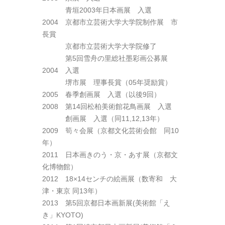
2003
青垣2003年日本画展 入選
2004 京都市立芸術大学大学院制作展 市
長賞
2004
京都市立芸術大学大学院修了
2004
第5回雪舟の里総社墨彩画公募展
2004 入選
2004
堺市展 理事長賞（05年奨励賞）
2005 春季創画展 入選（以後9回）
2008 第14回松柏美術館花鳥画展 入選
2008
創画展 入選（同11,12,13年）
2009 筍々会展（京都文化芸術会館 同10
年）
2011 日本画きのう・京・あす展（京都文
化博物館）
2012 18×14センチの絵画展（数寄和 大
津・東京 同13年）
2013 第5回京都日本画新展(美術館「え
き」KYOTO)