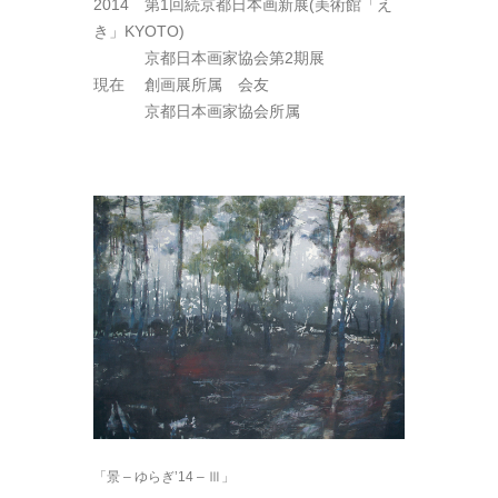
2014 第1回続京都日本画新展(美術館「え
き」KYOTO)
2014
京都日本画家協会第2期展
現在 創画展所属 会友
現在
京都日本画家協会所属
「景 – ゆらぎ’14 – Ⅲ」