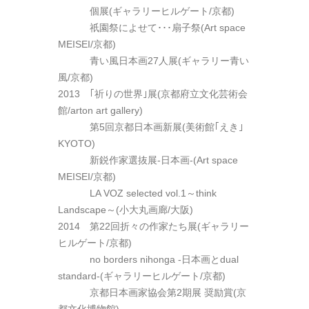
2012
個展(ギャラリーヒルゲート/京都)
2012
祇園祭によせて･･･扇子祭(Art space
MEISEI/京都)
2012
青い風日本画27人展(ギャラリー青い
風/京都)
2013 ｢祈りの世界｣展(京都府立文化芸術会
館/arton art gallery)
2013
第5回京都日本画新展(美術館｢えき｣
KYOTO)
2013
新鋭作家選抜展-日本画-(Art space
MEISEI/京都)
2013
LA VOZ selected vol.1～think
Landscape～(小大丸画廊/大阪)
2014 第22回折々の作家たち展(ギャラリー
ヒルゲート/京都)
2014
no borders nihonga -日本画とdual
standard-(ギャラリーヒルゲート/京都)
2014
京都日本画家協会第2期展 奨励賞(京