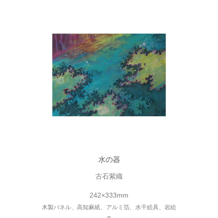
水の器
古石紫織
242×333mm
木製パネル、高知麻紙、アルミ箔、水干絵具、岩絵