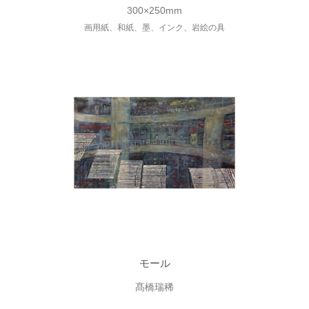
300×250mm
画用紙、和紙、墨、インク、岩絵の具
モール
髙橋瑞稀