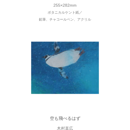
255×282mm
ボタニカルケント紙／
鉛筆、チャコールペン、アクリル
空も飛べるはず
木村直広