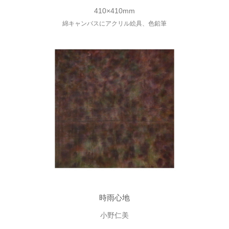
410×410mm
綿キャンバスにアクリル絵具、色鉛筆
時雨心地
小野仁美