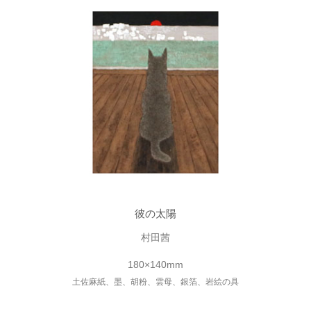
彼の太陽
村田茜
180×140mm
土佐麻紙、墨、胡粉、雲母、銀箔、岩絵の具