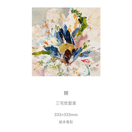
開
三宅世梨菜
333×333mm
紙本着彩