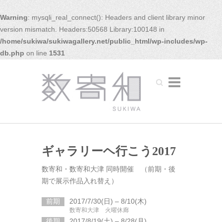
Warning
: mysqli_real_connect(): Headers and client library minor
version mismatch. Headers:50568 Library:100148 in
/home/sukiwa/sukiwagallery.net/public_html/wp-includes/wp-
db.php
on line
1531
Search
ギャラリーヘ行こう2017
数寄和・数寄和大津 同時開催 （前期・後
期で展示作品入れ替え）
前期
2017/7/30(日) – 8/10(木)
数寄和大津 火曜休廊
後期
2017/8/19(土) – 8/28(月)