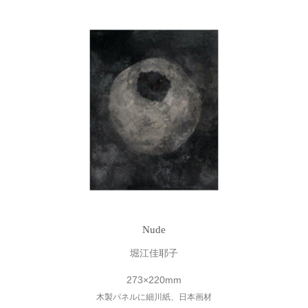
Nude
堀江佳耶子
273×220mm
木製パネルに細川紙、日本画材