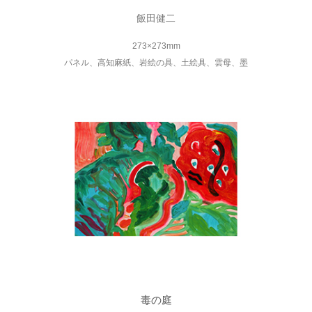
飯田健二
273×273mm
パネル、高知麻紙、岩絵の具、土絵具、雲母、墨
毒の庭