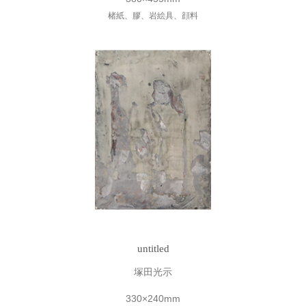
楮紙、膠、岩絵具、顔料
untitled
塚田光示
330×240mm