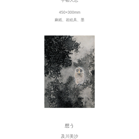
宇都大志
450×300mm
麻紙、岩絵具、墨
想う
及川美沙