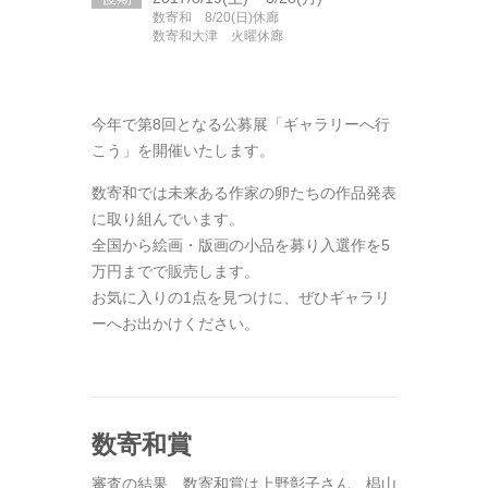
数寄和 8/20(日)休廊
数寄和大津 火曜休廊
今年で第8回となる公募展「ギャラリーへ行
こう」を開催いたします。
数寄和では未来ある作家の卵たちの作品発表
に取り組んでいます。
全国から絵画・版画の小品を募り入選作を5
万円までで販売します。
お気に入りの1点を見つけに、ぜひギャラリ
ーへお出かけください。
数寄和賞
審査の結果、数寄和賞は上野彰子さん、椙山