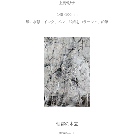
上野彰子
148×100mm
紙に水彩、インク、ペン、和紙をコラージュ、鉛筆
朝霧の木立