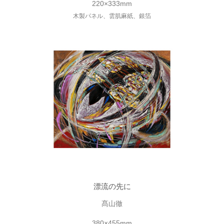
220×333mm
木製パネル、雲肌麻紙、銀箔
漂流の先に
髙山徹
380×455mm