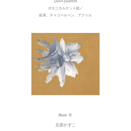
164×164mm
ボタニカルケント紙／
鉛筆、チャコールペン、アクリル
flore Ⅱ
北原かずこ