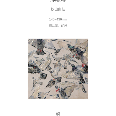
清明の香
秋山由佳
140×436mm
絹に墨、胡粉
瞬