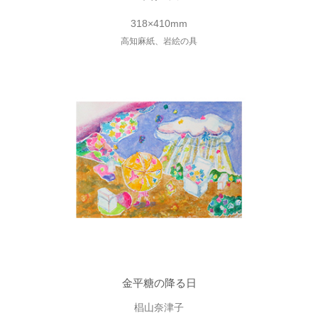
318×410mm
高知麻紙、岩絵の具
金平糖の降る日
椙山奈津子