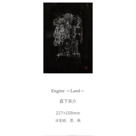
Engine ～Land～
森下恭介
227×158mm
水彩紙、墨、蝋