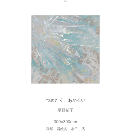
具
つめたく、あかるい
星野郁子
300×300mm
和紙、岩絵具、水干、箔