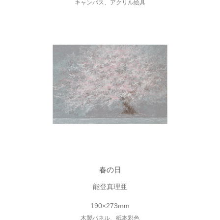
キャンバス、アクリル絵具
春の日
能登真理亜
190×273mm
木製パネル、紙本彩色