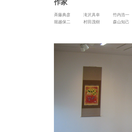
作家
斉藤典彦
滝沢具幸
竹内浩一
堀越保二
村田茂樹
森山知己