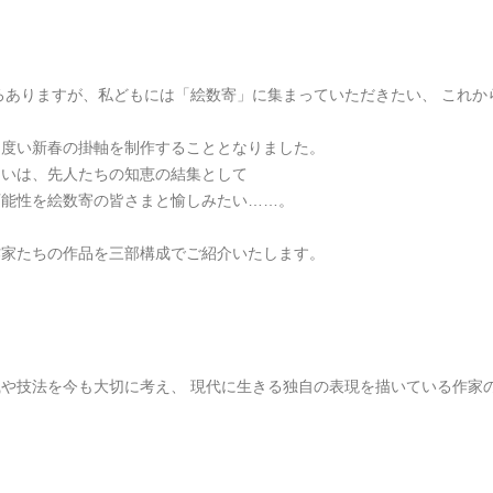
ろありますが、私どもには「絵数寄」に集まっていただきたい、 これ
出度い新春の掛軸を制作することとなりました。
らいは、先人たちの知恵の結集として
可能性を絵数寄の皆さまと愉しみたい……。
作家たちの作品を三部構成でご紹介いたします。
や技法を今も大切に考え、 現代に生きる独自の表現を描いている作家