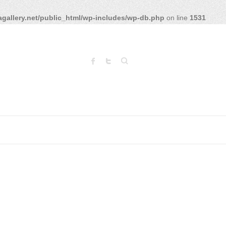
gallery.net/public_html/wp-includes/wp-db.php
on line
1531
Search