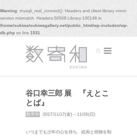
Warning
: mysqli_real_connect(): Headers and client library minor
version mismatch. Headers:50568 Library:100148 in
/home/sukiwa/sukiwagallery.net/public_html/wp-includes/wp-
db.php
on line
1531
Search
谷口幸三郎 展 『えとこ
とば』
数寄和
2017/11/17(金) – 11/26(日)
いつまでも少年の心を持ち、絵画と焼物を制