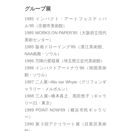
グループ展
1985 インパクト・アートフェスティバ
ル’85（京都市美術館）
1985 WORKS ON PAPER’85（大阪府立現代
美術センター）
1985 版画ドローイング’85（漢江美術館、
NAA画廊・ソウル）
1986 万障の変様展（埼玉県立近代美術館）
1986 インパクトアートナウ’86（韓国美術
館・ソウル）
1987 二人展─Alis tair Whyte（グリフォンギ
ャラリー・メルボルン）
1988 三人展─橋本真之、黒田悠子（ギャラ
リー21・東京）
1989 POINT NOW’89（横浜市民ギャラリ
ー）
1990 第３回アクリラート展（目黒区美術