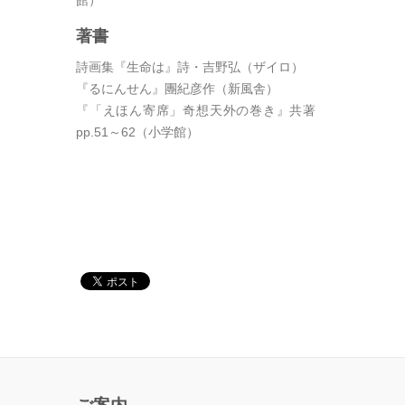
館）
著書
詩画集『生命は』詩・吉野弘（ザイロ）
『るにんせん』團紀彦作（新風舎）
『「えほん寄席」奇想天外の巻き』共著
pp.51～62（小学館）