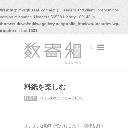
Warning
: mysqli_real_connect(): Headers and client library minor
version mismatch. Headers:50568 Library:100148 in
/home/sukiwa/sukiwagallery.net/public_html/wp-includes/wp-
db.php
on line
1531
Search
料紙を楽しむ
数寄和
2011/12/15(木) – 21(水)
さまざまな顔料で色付けしたり、模様を掘り