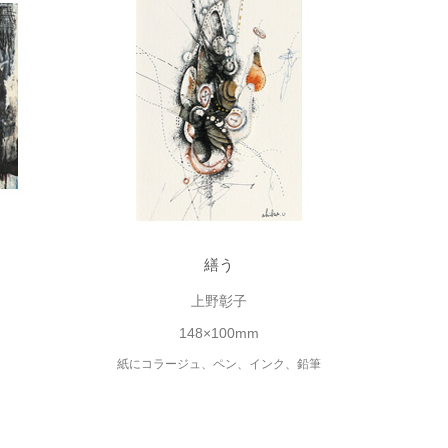
繕う
上野彰子
148×100mm
紙にコラージュ、ペン、インク、鉛筆