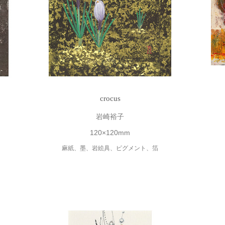
crocus
岩崎裕子
120×120mm
麻紙、墨、岩絵具、ピグメント、箔