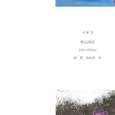
イチゴ
秋山由佳
220×120mm
絹、墨、岩絵具、朱