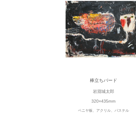
棒立ちバード
岩淵城太郎
320×435mm
ベニヤ板、アクリル、パステル