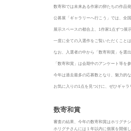
数寄和では未来ある作家の卵たちの作品
公募展「ギャラリーへ行こう」では、全国
展示スペースの都合上、1作家1点ずつ展
一度に全ての入選作をご覧いただくこと
なお、入選者の中から「数寄和賞」を選
「数寄和賞」は会期中のアンケート等を
今年は過去最多の応募数となり、魅力的
お気に入りの1点を見つけに、ぜひギャラ
数寄和賞
審査の結果、今年の数寄和賞はホリグチ
ホリグチさんには１年以内に個展を開催