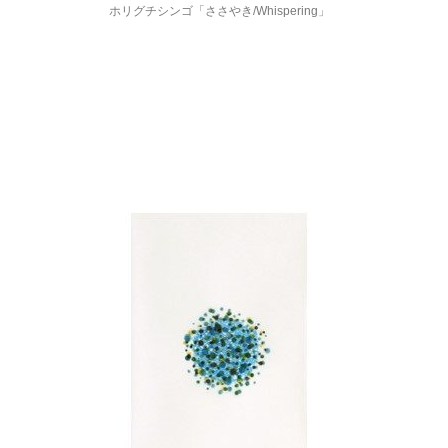
ホリグチシンゴ「ささやき/Whispering」