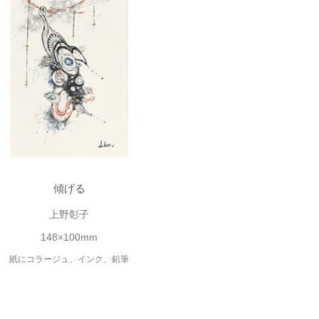
傾げる
上野彰子
148×100mm
紙にコラージュ、インク、鉛筆