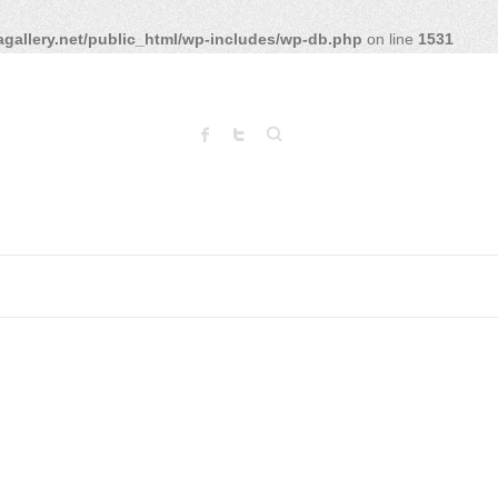
gallery.net/public_html/wp-includes/wp-db.php
on line
1531
Search