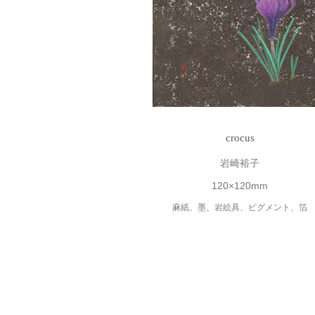
crocus
岩崎裕子
120×120mm
麻紙、墨、岩絵具、ピグメント、箔