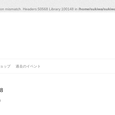
rsion mismatch. Headers:50568 Library:100148 in
/home/sukiwa/sukiwa
ョップ
過去のイベント
8
0