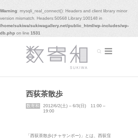
Warning
: mysqli_real_connect(): Headers and client library minor
version mismatch. Headers:50568 Library:100148 in
/home/sukiwa/sukiwagallery.net/public_html/wp-includes/wp-
db.php
on line
1531
Search
西荻茶散歩
数寄和
2012/6/2(土) – 6/3(日) 11:00 –
19:00
「西荻茶散歩(チャサンポー)」とは、西荻窪