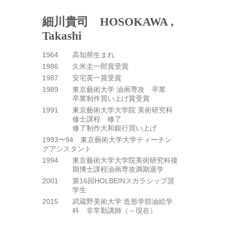
細川貴司 HOSOKAWA ,
Takashi
1964
高知県生まれ
1986
久米圭一郎賞受賞
1987
安宅英一賞受賞
1989
東京藝術大学 油画専攻 卒業
卒業制作買い上げ賞受賞
1991
東京藝術大学大学院 美術研究科
修士課程 修了
修了制作大和銀行買い上げ
1993〜94 東京藝術大学大学ティーチン
グアシスタント
1994
東京藝術大学大学院美術研究科後
期博士課程油画専攻満期退学
2001
第16回HOLBEINスカラシップ奨
学生
2015
武蔵野美術大学 造形学部油絵学
科 非常勤講師（～現在）