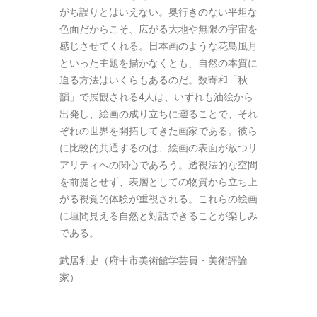
がち誤りとはいえない。奥行きのない平坦な
色面だからこそ、広がる大地や無限の宇宙を
感じさせてくれる。日本画のような花鳥風月
といった主題を描かなくとも、自然の本質に
迫る方法はいくらもあるのだ。数寄和「秋
韻」で展観される
4
人は、いずれも油絵から
出発し、絵画の成り立ちに遡ることで、それ
ぞれの世界を開拓してきた画家である。彼ら
に比較的共通するのは、絵画の表面が放つリ
アリティへの関心であろう。透視法的な空間
を前提とせず、表層としての物質から立ち上
がる視覚的体験が重視される。これらの絵画
に垣間見える自然と対話できることが楽しみ
である。
武居利史（府中市美術館学芸員・美術評論
家）