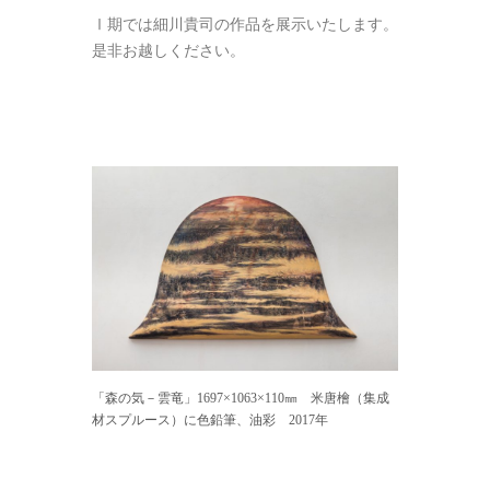
Ⅰ期では細川貴司の作品を展示いたします。
是非お越しください。
「森の気－雲竜」1697×1063×110㎜ 米唐檜（集成
材スプルース）に色鉛筆、油彩 2017年