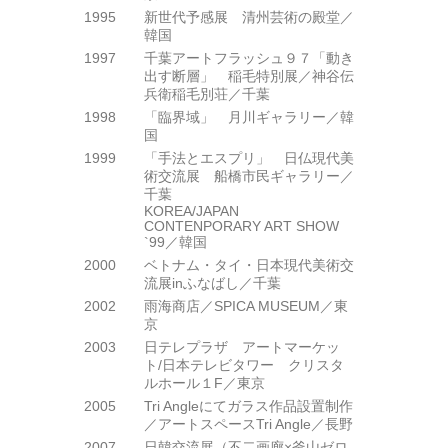
1995
新世代予感展 清州芸術の殿堂／
韓国
1997
千葉アートフラッシュ９７「動き
出す断層」 稲毛特別展／神谷伝
兵衛稲毛別荘／千葉
1998
「臨界域」 月川ギャラリー／韓
国
1999
「手法とエスプリ」 日仏現代美
術交流展 船橋市民ギャラリー／
千葉
KOREA/JAPAN
CONTENPORARY ART SHOW
`99／韓国
2000
ベトナム・タイ・日本現代美術交
流展inふなばし／千葉
2002
雨海商店／SPICA MUSEUM／東
京
2003
日テレプラザ アートマーケッ
ト/日本テレビタワー クリスタ
ルホール１F／東京
2005
Tri Angleにてガラス作品設置制作
／アートスペースTri Angle／長野
2007
日韓交流展（不二画廊×釜山ゼロ