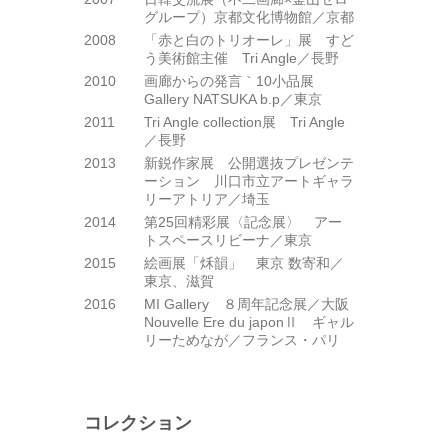
グループ）京都文化博物館／京都
2008
「赤と白のトリオーレ」展 すど
う美術館主催 Tri Angle／長野
2010
画廊からの発言｀10小品展
Gallery NATSUKA b.p／東京
2011
Tri Angle collection展 Tri Angle
／長野
2013
新鋭作家展 公開選抜プレゼンテ
ーション 川口市立アートギャラ
リーアトリア／埼玉
2014
第25回精彩展〈記念展〉 アー
トスペースリビーナ／東京
2015
絵画展「秌韻」 東京 数寄和／
東京、滋賀
2016
MI Gallery ８周年記念展／大阪
Nouvelle Ere du japonⅡ ギャル
リーためなが／フランス・パリ
コレクション