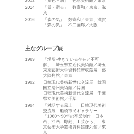
2012
「景色－滴」 色彩美術館／東京
2014
「景・宿る」 数寄和／東京、滋
賀
2016
「森の気」 数寄和／東京、滋賀
「森の気」 不二画廊／大阪
主なグループ展
1989
「場所-生きている存在と不可
解」 埼玉県立近代美術館／埼玉
東京藝術大学資料館新収蔵展 藝
大陳列館／東京
1992
日韓現代美術新世代交流展 韓国
国立清州美術館／韓国
日韓現代美術新世代交流展 千葉
県立美術館／千葉
1994
「対話する風土」 日韓現代美術
交流展 船橋市民ギャラリー
「1980〜90年の卒業制作 日本
画、油画、彫刻、工芸から」 東
京藝術大学芸術資料館陳列館／東
京