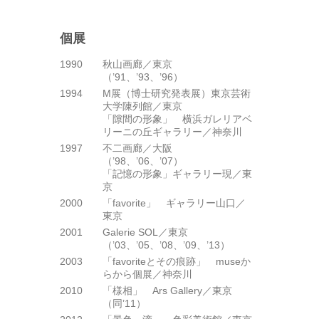
個展
1990
秋山画廊／東京
（’91、’93、’96）
1994
M展（博士研究発表展）東京芸術
大学陳列館／東京
「隙間の形象」 横浜ガレリアベ
リーニの丘ギャラリー／神奈川
1997
不二画廊／大阪
（’98、’06、’07）
「記憶の形象」ギャラリー現／東
京
2000
「favorite」 ギャラリー山口／
東京
2001
Galerie SOL／東京
（’03、’05、’08、’09、’13）
2003
「favoriteとその痕跡」 museか
らから個展／神奈川
2010
「様相」 Ars Gallery／東京
（同’11）