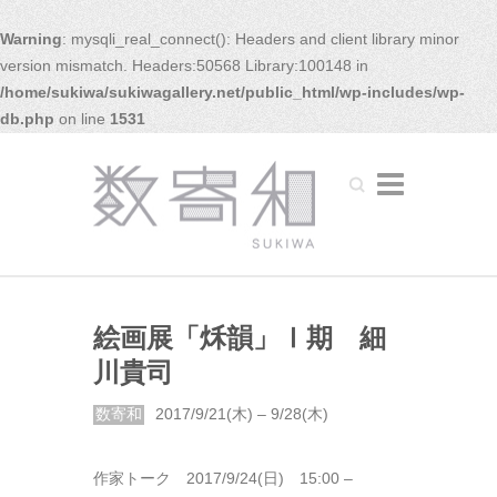
Warning
: mysqli_real_connect(): Headers and client library minor
version mismatch. Headers:50568 Library:100148 in
/home/sukiwa/sukiwagallery.net/public_html/wp-includes/wp-
db.php
on line
1531
Search
絵画展「秌韻」Ⅰ期 細
川貴司
数寄和
2017/9/21(木) – 9/28(木)
作家トーク
2017/9/24(日) 15:00 –