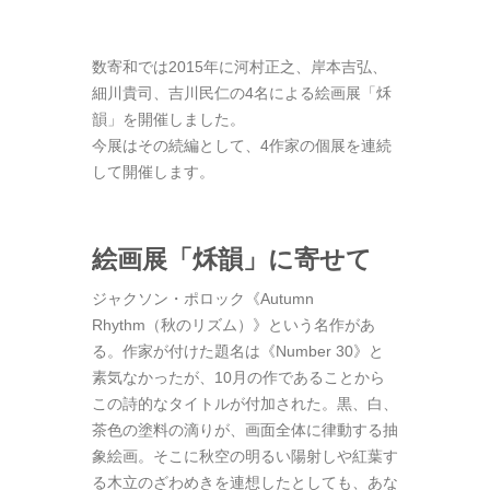
数寄和では2015年に河村正之、岸本吉弘、
細川貴司、吉川民仁の4名による
絵画展「秌
韻」
を開催しました。
今展はその続編として、4作家の個展を連続
して開催します。
絵画展「秌韻」に寄せて
ジャクソン・ポロック《
Autumn
Rhythm
（秋のリズム）》という名作があ
る。作家が付けた題名は《
Number 30
》と
素気なかったが、
10
月の作であることから
この詩的なタイトルが付加された。黒、白、
茶色の塗料の滴りが、画面全体に律動する抽
象絵画。そこに秋空の明るい陽射しや紅葉す
る木立のざわめきを連想したとしても、あな