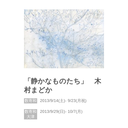
「静かなものたち」 木
村まどか
数寄和
2013/9/14(土)- 9/23(月祝)
数寄和
2013/9/29(日)- 10/7(月)
大津