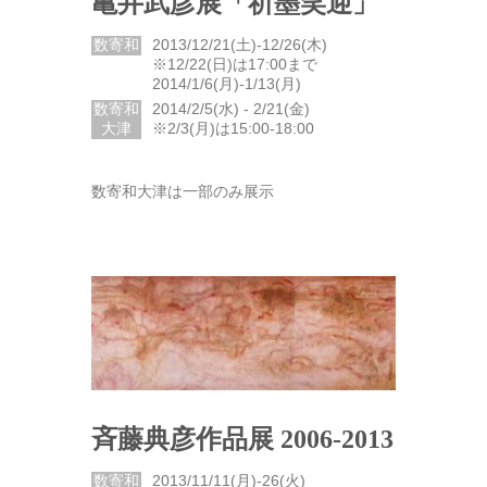
亀井武彦展「祈墨笑迎」
数寄和
2013/12/21(土)-12/26(木)
※12/22(日)は17:00まで
2014/1/6(月)-1/13(月)
数寄和
2014/2/5(水) ‐ 2/21(金)
大津
※2/3(月)は15:00-18:00
数寄和大津は一部のみ展示
斉藤典彦作品展 2006-2013
数寄和
2013/11/11(月)-26(火)