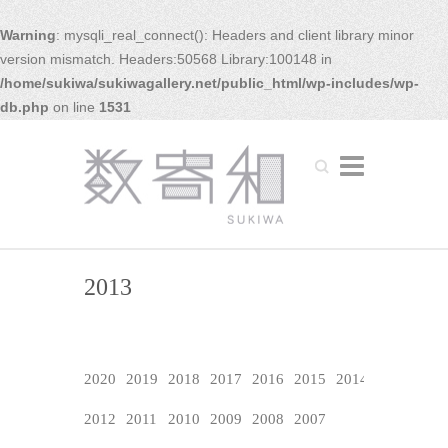
Warning
: mysqli_real_connect(): Headers and client library minor
version mismatch. Headers:50568 Library:100148 in
/home/sukiwa/sukiwagallery.net/public_html/wp-includes/wp-
db.php
on line
1531
Search
2013
2020
2019
2018
2017
2016
2015
2014
2013
2012
2011
2010
2009
2008
2007