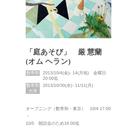
「庭あそび」 厳 慧蘭
(オム ヘラン)
数寄和
2013/10/4(金)- 14(月祝) 金曜日
20:00迄
数寄和
2013/10/30(水)- 11/11(月)
大津
オープニング（数寄和・東京） 10/4 17:00
－
10/5 朗読会のため16:00迄