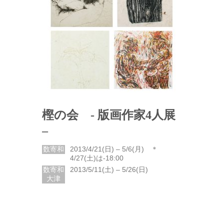
樫の会 - 版画作家4人展
–
数寄和
2013/4/21(日) – 5/6(月) ＊
4/27(土)は-18:00
数寄和
2013/5/11(土) – 5/26(日)
大津