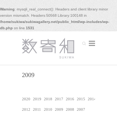
Warning
: mysqli_real_connect(): Headers and client library minor
version mismatch. Headers:50568 Library:100148 in
/home/sukiwa/sukiwagallery.net/public_html/wp-includes/wp-
db.php
on line
1531
Search
2009
2020
2019
2018
2017
2016
2015
2014
2013
2012
2011
2010
2009
2008
2007