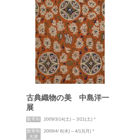
古典織物の美 中島洋一
展
数寄和
2009/3/14(土) – 3/21(土) *
数寄和
2009/4/ 8(水) – 4/13(月) *
大津