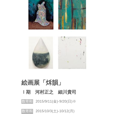
絵画展「秌韻」
Ⅰ期 河村正之 細川貴司
数寄和
2015/9/11(金)-9/20(日)※
数寄和
2015/10/3(土)-10/12(月)