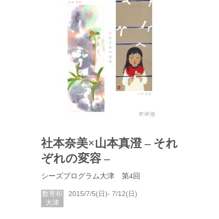
社本奈美×山本真澄 – それ
ぞれの変容 –
シーズプログラム大津 第4回
数寄和
2015/7/5(日)- 7/12(日)
大津