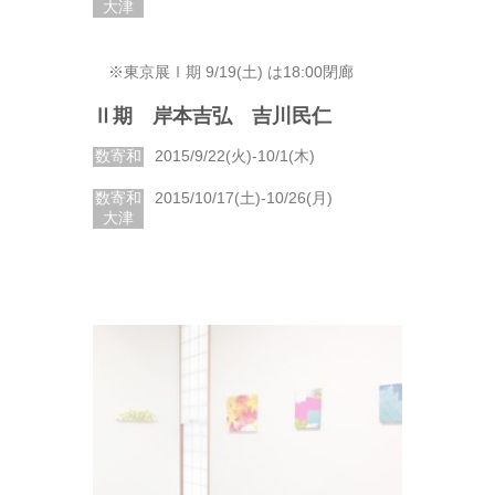
大津
※東京展Ⅰ期 9/19(土) は18:00閉廊
Ⅱ期 岸本吉弘 吉川民仁
数寄和
2015/9/22(火)-10/1(木)
数寄和
2015/10/17(土)-10/26(月)
大津