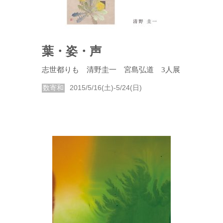
葉・姿・声
志世都りも 清野圭一 宮島弘道 3人展
数寄和
2015/5/16(土)-5/24(日)