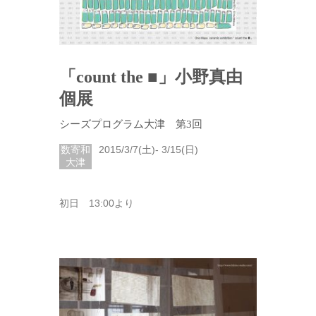
「count the ■」小野真由
個展
シーズプログラム大津 第3回
数寄和
2015/3/7(土)- 3/15(日)
大津
初日 13:00より