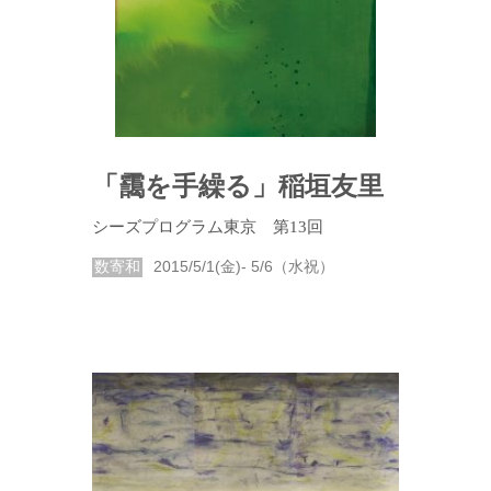
「靄を手繰る」稲垣友里
シーズプログラム東京 第13回
数寄和
2015/5/1(金)- 5/6（水祝）