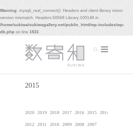
Warning
: mysqli_real_connect(): Headers and client library minor
version mismatch. Headers:50568 Library:100148 in
/home/sukiwa/sukiwagallery.net/public_html/wp-includes/wp-
db.php
on line
1531
Search
2015
2020
2019
2018
2017
2016
2015
2014
2013
2012
2011
2010
2009
2008
2007