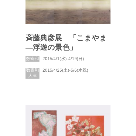
斉藤典彦展 「こまやま
―浮遊の景色」
数寄和
2015/4/1(水)-4/19(日)
数寄和
2015/4/25(土)-5/6(水祝)
大津